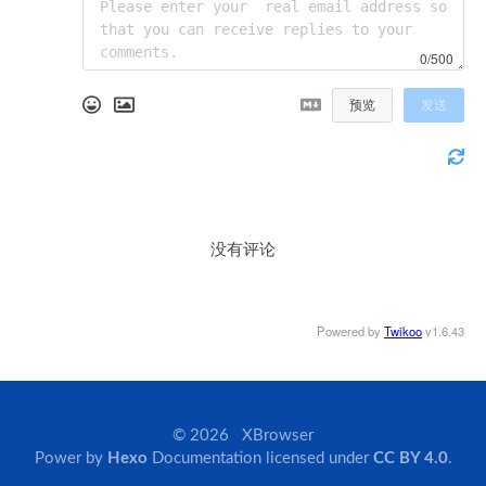
0/500
预览
发送
没有评论
Powered by
Twikoo
v1.6.43
© 2026 XBrowser
Power by
Hexo
Documentation licensed under
CC BY 4.0
.